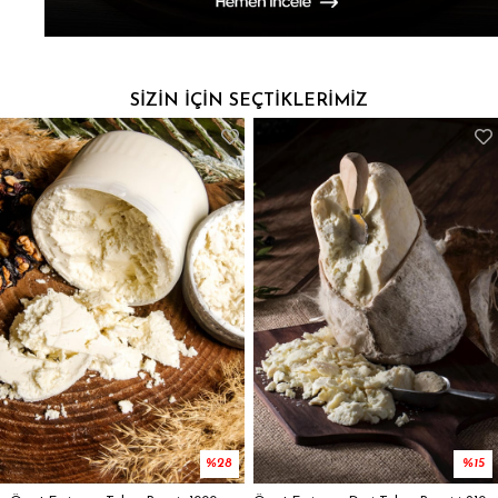
%28
%15
Öget Erzincan Tulum Peynir 1000 gr
Öget Erzincan Deri Tulum Peyniri 2100-2200 gr
₺650,00
₺900,00
₺1.700,00
₺2.000,00
%17
%25