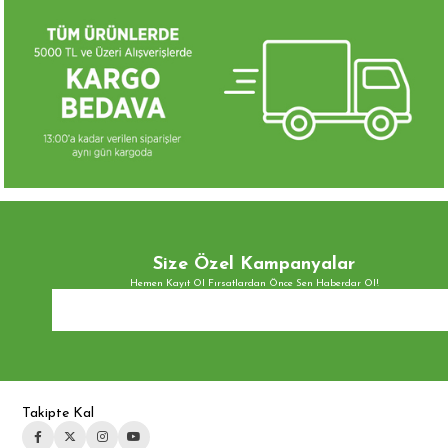
Takipte Kal
Kurumsal
Hakkımızda
Gizlilik Politikası
KVKK Hakkında Bilgilendirme
Üyelik ve Kullanm Şartları
Mesafeli Satış Sözleşmesi
İletişim
ALIŞVERİŞ BİLGİLERİ
Siparişlerim
İade Şartları
Favorilerim
Sepetim
Favori Kategoriler
Peynirler
Zeytinler
Kahvaltılık
Atıştırmalık