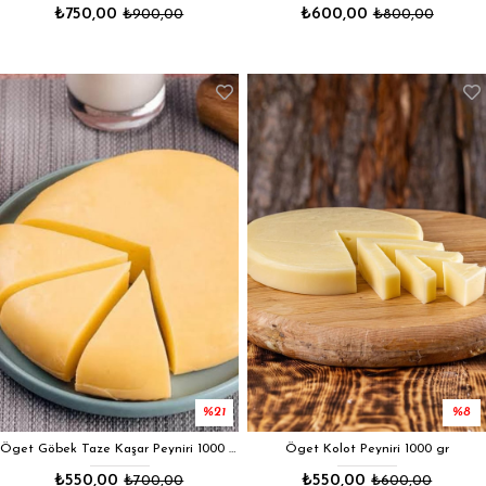
Öget Göbek Taze Kaşar Peyniri 1000 gr
Öget Kolot Peyniri 1000 gr
₺550,00
₺700,00
₺550,00
₺600,00
%5
%4
Öget Sarı Çeçil Peyniri 1000 gr
Öget Beyaz Çeçil Peyniri 1000 gr - ÖGT