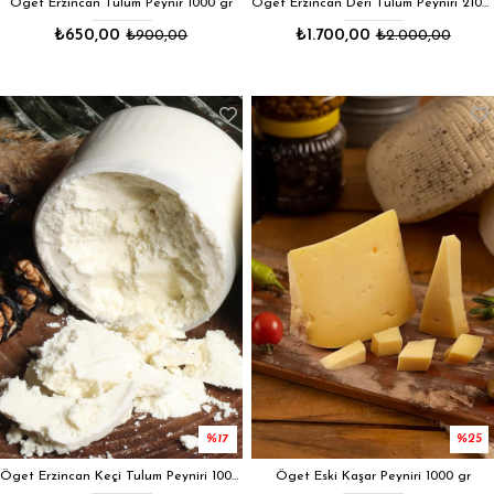
Öget Erzincan Keçi Tulum Peyniri 1000 gr
Öget Eski Kaşar Peyniri 1000 gr
₺750,00
₺900,00
₺600,00
₺800,00
%21
%8