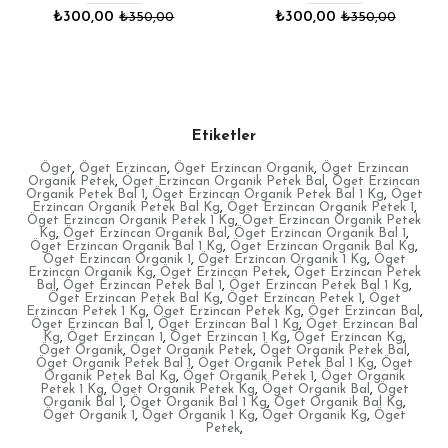
₺300,00
₺350,00
₺300,00
₺350,00
Etiketler
Öget
,
Öget Erzincan
,
Öget Erzincan Organik
,
Öget Erzincan
Organik Petek
,
Öget Erzincan Organik Petek Bal
,
Öget Erzincan
Organik Petek Bal 1
,
Öget Erzincan Organik Petek Bal 1 Kg
,
Öget
Erzincan Organik Petek Bal Kg
,
Öget Erzincan Organik Petek 1
,
Öget Erzincan Organik Petek 1 Kg
,
Öget Erzincan Organik Petek
Kg
,
Öget Erzincan Organik Bal
,
Öget Erzincan Organik Bal 1
,
Öget Erzincan Organik Bal 1 Kg
,
Öget Erzincan Organik Bal Kg
,
Öget Erzincan Organik 1
,
Öget Erzincan Organik 1 Kg
,
Öget
Erzincan Organik Kg
,
Öget Erzincan Petek
,
Öget Erzincan Petek
Bal
,
Öget Erzincan Petek Bal 1
,
Öget Erzincan Petek Bal 1 Kg
,
Öget Erzincan Petek Bal Kg
,
Öget Erzincan Petek 1
,
Öget
Erzincan Petek 1 Kg
,
Öget Erzincan Petek Kg
,
Öget Erzincan Bal
,
Öget Erzincan Bal 1
,
Öget Erzincan Bal 1 Kg
,
Öget Erzincan Bal
Kg
,
Öget Erzincan 1
,
Öget Erzincan 1 Kg
,
Öget Erzincan Kg
,
Öget Organik
,
Öget Organik Petek
,
Öget Organik Petek Bal
,
Öget Organik Petek Bal 1
,
Öget Organik Petek Bal 1 Kg
,
Öget
Organik Petek Bal Kg
,
Öget Organik Petek 1
,
Öget Organik
Petek 1 Kg
,
Öget Organik Petek Kg
,
Öget Organik Bal
,
Öget
Organik Bal 1
,
Öget Organik Bal 1 Kg
,
Öget Organik Bal Kg
,
Öget Organik 1
,
Öget Organik 1 Kg
,
Öget Organik Kg
,
Öget
Petek
,