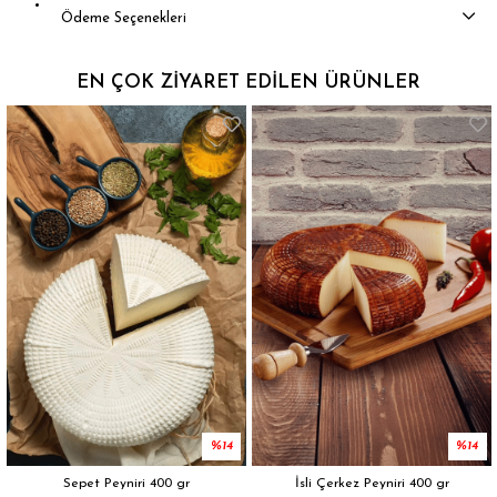
Ödeme Seçenekleri
EN ÇOK ZIYARET EDILEN ÜRÜNLER
%14
%14
Sepet Peyniri 400 gr
İsli Çerkez Peyniri 400 gr