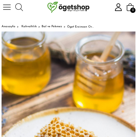
0
Anasayfa
Kahvaltılık
Bal ve Pekmez
Öget Erzincan Organik Petek Bal 1kg